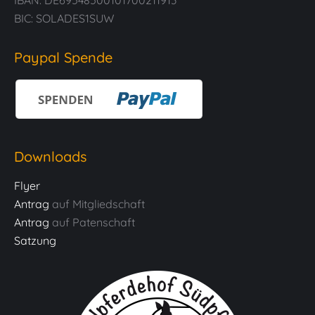
IBAN: DE69548500101700211913
BIC: SOLADES1SUW
Paypal Spende
Downloads
Flyer
Antrag
auf Mitgliedschaft
Antrag
auf Patenschaft
Satzung