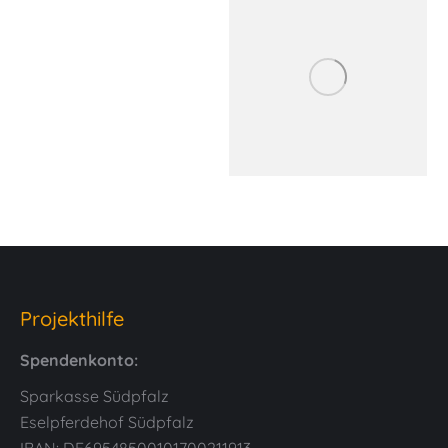
Projekthilfe
Spendenkonto:
Sparkasse Südpfalz
Eselpferdehof Südpfalz