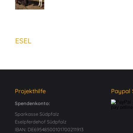
ESEL
Projekthilfe
Paypal
Spendenkonto:
Sparkasse Südpfalz
Eselpferdehof Südpfalz
IBAN: DE69548500101700211913