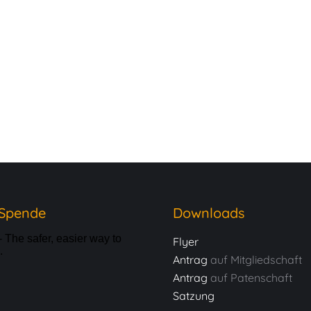
 Spende
Downloads
Flyer
Antrag
auf Mitgliedschaft
Antrag
auf Patenschaft
Satzung